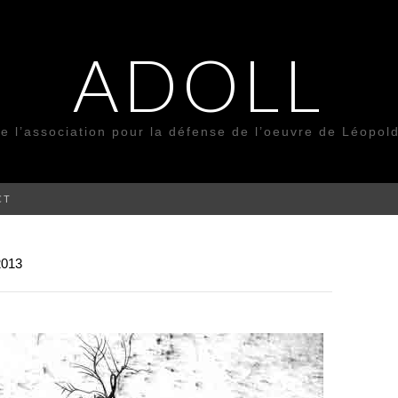
ADOLL
de l’association pour la défense de l’oeuvre de Léopol
CT
013