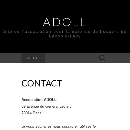
ADOLL
Site de l’association pour la défense de l’oeuvre de
Léopold-Lévy
Rechercher :
MENU
CONTACT
Association ADOLL
69 avenue du Général Leclerc
75014 Paris
Si vous souhaitez nous contacter, utilisez le